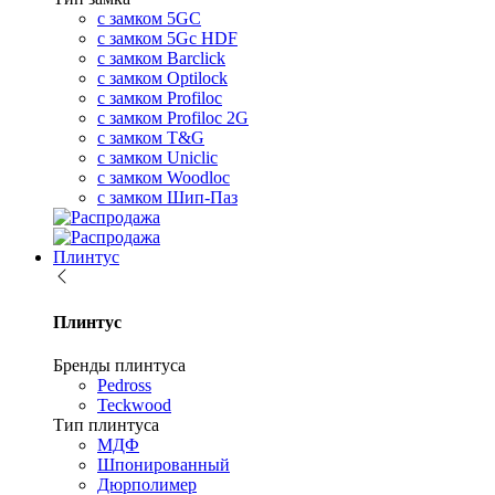
с замком 5GC
с замком 5Gc HDF
с замком Barclick
с замком Optilock
с замком Profiloc
с замком Profiloc 2G
с замком T&G
с замком Uniclic
с замком Woodloc
с замком Шип-Паз
Плинтус
Плинтус
Бренды плинтуса
Pedross
Teckwood
Тип плинтуса
МДФ
Шпонированный
Дюрполимер