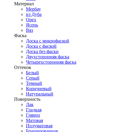
Материал
Мербау
из Дуба
Орех
Ясень
Вяз
Фаска
Доска с микрофаской
Доска с фаской
Доска без фаски
Двухсторонняя фаска
Четырехсторонняя фаска
Оттенок
Белый
Серый
Темный
Коричневый
Натуральный
Поверхность
Лак
Гладкая
Глянец
Матовая
Полуматовая
Брашированная