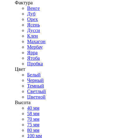
Фактура
Венге
Дуб
Орех
Ясень
Дусси
Клен
Махагон
Мербау
Ярра
Ятоба
Пробка
Цвет
Белый
Черный
Темный
Светлый
Цветной
Высота
40 мм
58 мм
70 мм
75 мм
80 мм
100 мм